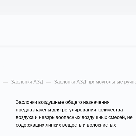
АС
ПРОЕКТЫ
КАЛЬКУЛЯТОР
ЦЕНЫ
моугольные ручное
Заслонки АЗД
Заслонки АЗД прямоугольные ручн
—
—
Заслонки воздушные общего назначения
предназначены для регулирования количества
воздуха и невзрывоопасных воздушных смесей, не
содержащих липких веществ и волокнистых
материалов.
Подробности