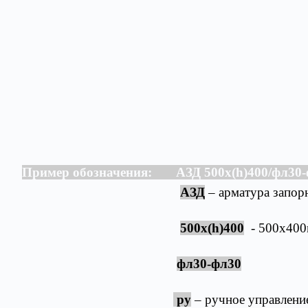
Пример обозначения: АЗД 500х(h)400/фл30-ф
АЗД
– арматура запор
500х(h)400
- 500х400
фл30-фл30
ру
– ручное управление