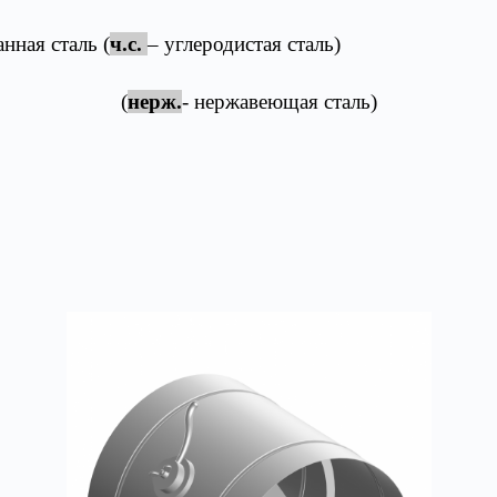
анная сталь (
ч.с.
– углеродистая сталь
(
нерж.
- нержавеющая сталь)