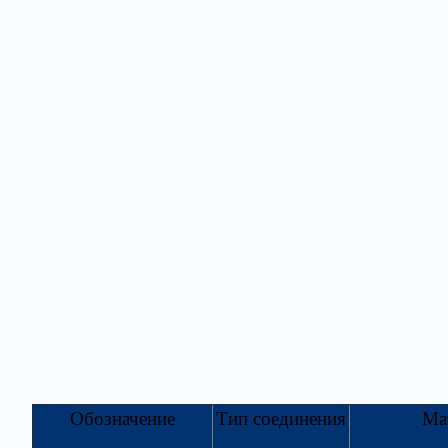
Заслонки воздушные общего назначения предназн
липких веществ и волокнистых материалов.
Применяются заслонки в системах вентиляции, ко
изготавливаются в двух вариантах: для воздухово
площадкой под электропривод (-ЭП).
Конструкция
АЗД прямоугольного сечения изготавливаются из о
В зависимости от заказа - АЗД изготавливаются т
При размере более 700х700мм – заслонка изготав
Обозначение
Тип соединения
Ма