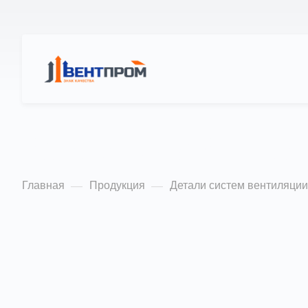
КАТАЛОГ
О Н
Заслонки АЗД пря
Главная
Продукция
Детали систем вентиляции
—
—