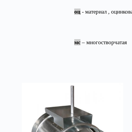
оц
- материал , оцинков
мс
– многостворчатая
Товары из категории