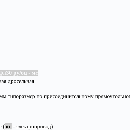
л30 ру/оц - мс
ная дросельная
мм типоразмер по присоединительному прямоугольно
 (
эп
- электропривод)