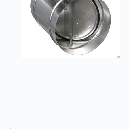
Заслонки АЗД круглые под электропривод
Заказать