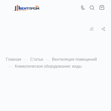
Климатическое
оборудование:
виды
Главная
Статьи
Вентиляция помещений
—
—
Климатическое оборудование: виды
—
Вентиляция помещений
25 июня 2021
Не секрет, что на работоспособность
и самочувствие человека огромное