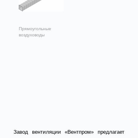
Прямоугольные
воздуховоды
Воздуховоды
прямоугольного
сечения
Прямоугольные
воздуховоды от
завода Вентпром
Завод вентиляции «Вентпром» предлагает