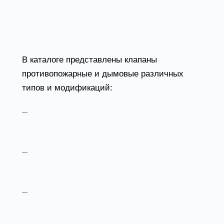
конструктивные
особенности
В каталоге представлены клапаны
противопожарные и дымовые различных
типов и модификаций:
Клапаны серии ПКВ-1М (EI 60 / EI 90) —
универсальные решения для систем
вентиляции;
Модификации ПКВ-1М-90-МС —
многостворчатые конструкции для
увеличенных сечений;
Исполнение ПКВ-1М-90-МЗ —
морозостойкие клапаны для эксплуатации до
-60 °C;