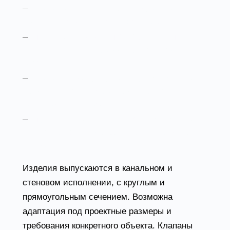
Клапаны ПВК-2М-120 — оборудование с
пределом огнестойкости до EI 120;
Дымовые клапаны ДКВ-2-90-LS и ДКВ-3-
120-LS — для систем удаления дыма и
газов;
Клапан избыточного давления КИД — для
поддержания требуемого давления в
защищаемых зонах;
Декоративные решетки РД — элементы
оформления воздухораспределительных
систем.
Изделия выпускаются в канальном и
стеновом исполнении, с круглым и
прямоугольным сечением. Возможна
адаптация под проектные размеры и
требования конкретного объекта. Клапаны