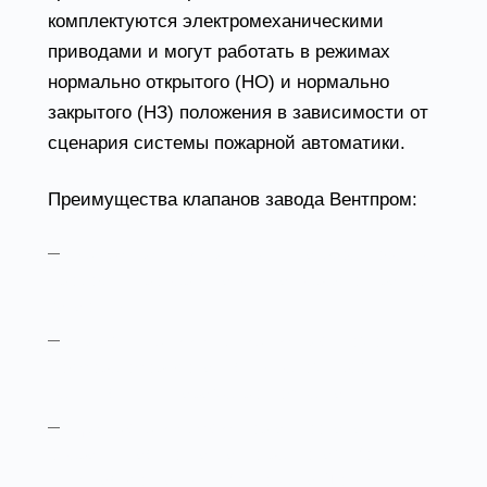
комплектуются электромеханическими
приводами и могут работать в режимах
нормально открытого (НО) и нормально
закрытого (НЗ) положения в зависимости от
сценария системы пожарной автоматики.
Преимущества клапанов завода Вентпром:
Надежность и контроль:
каждое изделие
проходит проверку качества перед отправкой
заказчику;
Консультации специалистов:
помощь в
подборе оборудования с учетом схем
вентиляции и параметров объекта;
Доставка и сервис:
организована
оперативная поставка по регионам России,
включая доставку в Ростове-на-Дону;