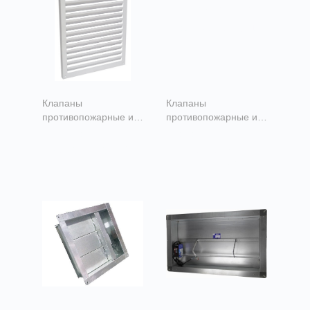
Клапаны
Клапаны
противопожарные и
противопожарные и
дымовые
дымовые
Решетка
Клапан
декоративная РД
избыточного
давления КИД