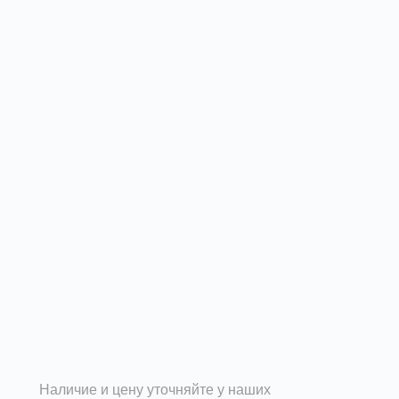
Клапаны обратные общего назначения
предназначены для предотвращения
перетекания воздуха при отключенном
вентиляторе.
Подробности
Наличие и цену уточняйте у наших