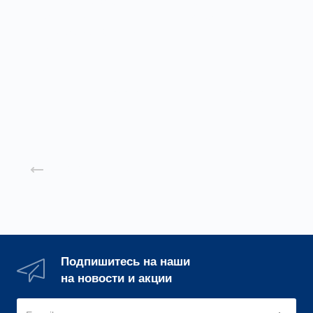
Клапаны обратные
Клапан
круглые
лепестковый КЛ
искробезопасные
АЗЕ
Заказать
Заказать
Назад к списку
Подпишитесь на наши
на новости и акции