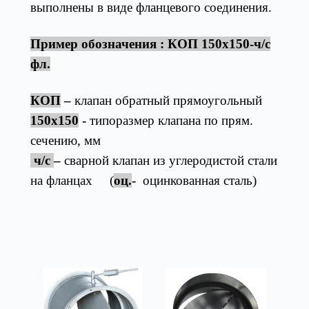
выполнены в виде фланцевого соединения.
Пример обозначения :
КОП
150х150
-ч/с
фл.
КОП
–
клапан обратный прямоугольный
150х150
-
типоразмер клапана по прям.
сечению, мм
ч/с
–
сварной клапан из углеродистой стали
на фланцах (
оц
.
-
оцинкованная сталь)
Товары из категории